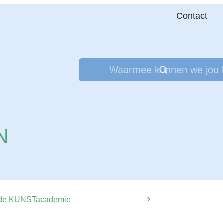
Contact
Waarmee kunnen we jou help
N
 de KUNSTacademie